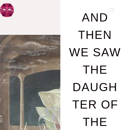
AND
THEN
WE SAW
THE
DAUGH
TER OF
THE