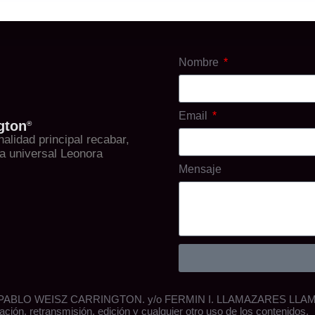
Nombre
Email
gton
®
alidad principal recabar,
sta universal Leonora
Mensaje
BLO WEISZ CARRINGTON. y/o FERMIN I. LLAMAZARES LLAMAZARE
ción, retransmisión, edición y cualquier otro uso de los contenidos.