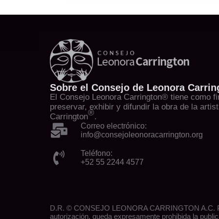
Sobre el Consejo de Leonora Carrin
El Consejo Leonora Carrington® tiene como fin
preservar, exhibir y difundir la obra de la arti
®
Carrington
.
Correo electrónico:
info@consejoleonoracarrington.org
Teléfono:
+52 55 2244 4577
D.R. ©️ CONSEJO LEONORA CARRINGTON A.C. PA
autorización, queda expresamente prohibida la publica