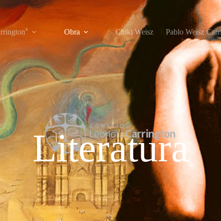
rrington
®
Obra
Chiki Weisz
Pablo Weisz Carr
Literatura