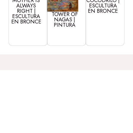
MOTHER IS
COCODRILO |
ALWAYS
ESCULTURA
RIGHT |
EN BRONCE
TOWER OF
ESCULTURA
NAGAS |
EN BRONCE
PINTURA
Nombre
Sobre el Consejo de
Leonora Carrington
®