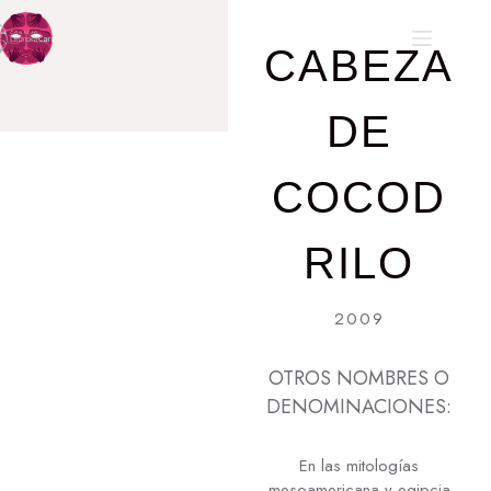
CABEZA
DE
COCOD
RILO
2009
OTROS NOMBRES O
DENOMINACIONES:
En las mitologías
mesoamericana y egipcia