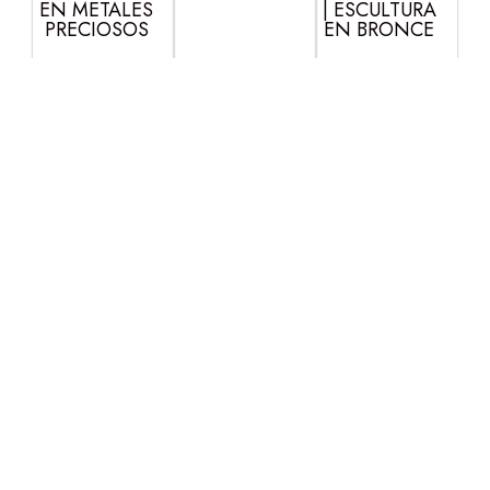
EN METALES
| ESCULTURA
PRECIOSOS
EN BRONCE
Nombre
Sobre el Consejo de
Leonora Carrington
®
El Consejo Leonora
Email
Carrington® tiene como
finalidad principal recabar,